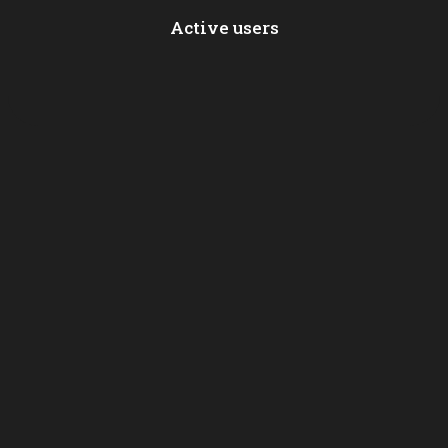
Active users
PHOENIX TATTOO STUDIO
8 Rue Joseph Serlin, 69001 Lyon
Tel: 04.87.78.37.80
Email : contact@phoenixtattoostudio.fr