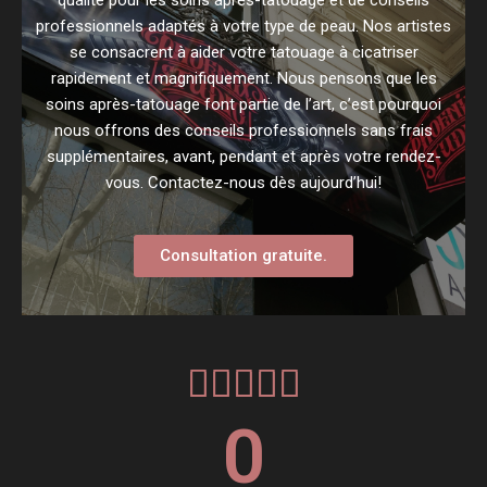
professionnels adaptés à votre type de peau. Nos artistes
se consacrent à aider votre tatouage à cicatriser
rapidement et magnifiquement. Nous pensons que les
soins après-tatouage font partie de l’art, c’est pourquoi
nous offrons des conseils professionnels sans frais
supplémentaires, avant, pendant et après votre rendez-
vous. Contactez-nous dès aujourd’hui!
Consultation gratuite.





0