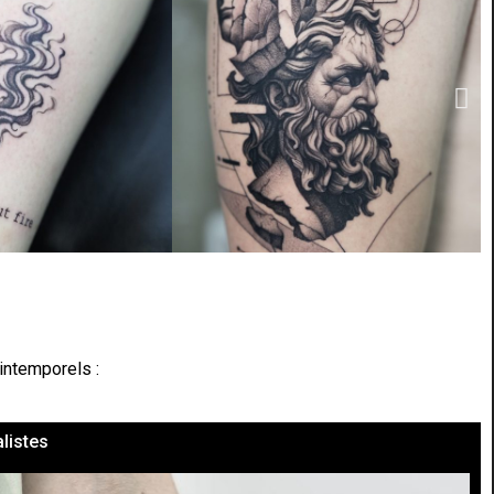
intemporels :
listes