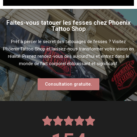
Faites-vous tatouer les fesses chez Phoenix
Tattoo Shop
Prêt à percer le secret des tatouages de fesses ? Visitez
Phoenix Tattoo Shop et laissez-nous transformer votre vision en
réalité. Prenez rendez-vous dès aujourd’hui et entrez dans le
monde de l’art corporel éblouissant et significatif.
Consultation gratuite.




